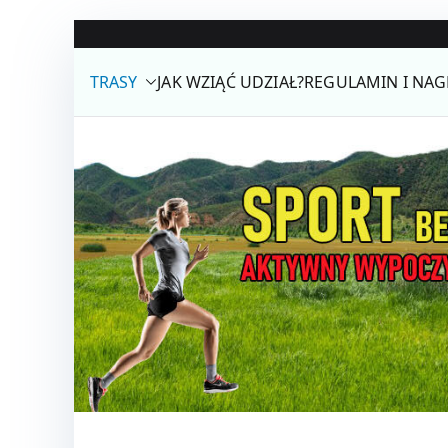
Przejdź
do
TRASY
JAK WZIĄĆ UDZIAŁ?
REGULAMIN I NA
treści