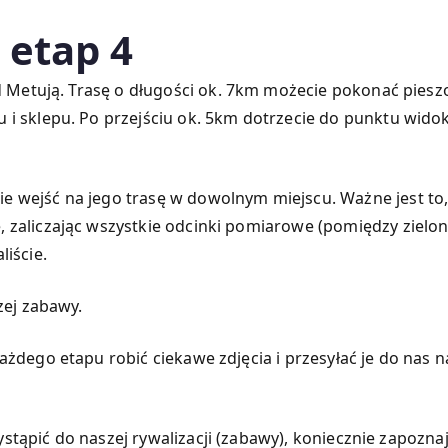
 etap 4
d Metują. Trasę o długości ok. 7km możecie pokonać pieszo 
 i sklepu. Po przejściu ok. 5km dotrzecie do punktu wid
 wejść na jego trasę w dowolnym miejscu. Ważne jest to, 
, zaliczając wszystkie odcinki pomiarowe (pomiędzy ziel
liście.
zej zabawy.
żdego etapu robić ciekawe zdjęcia i przesyłać je do nas n
zystąpić do naszej rywalizacji (zabawy), koniecznie zapoznaj