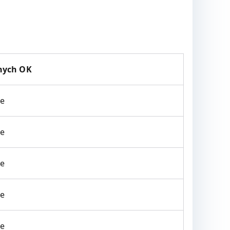
nych OK
ne
ne
ne
ne
ne