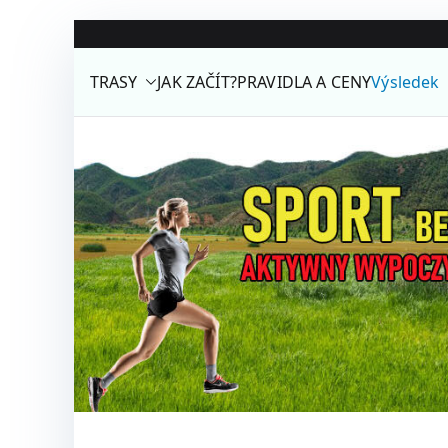
Přeskočit
na
TRASY
JAK ZAČÍT?
PRAVIDLA A CENY
Výsledek
obsah