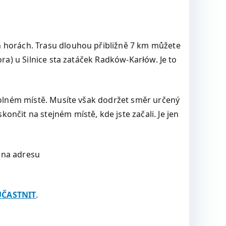
h horách. Trasu dlouhou přibližně 7 km můžete
ra) u Silnice sta zatáček Radków-Karłów. Je to
ovolném místě. Musíte však dodržet směr určený
nčit na stejném místě, kde jste začali. Je jen
 na adresu
ÚČASTNIT
.