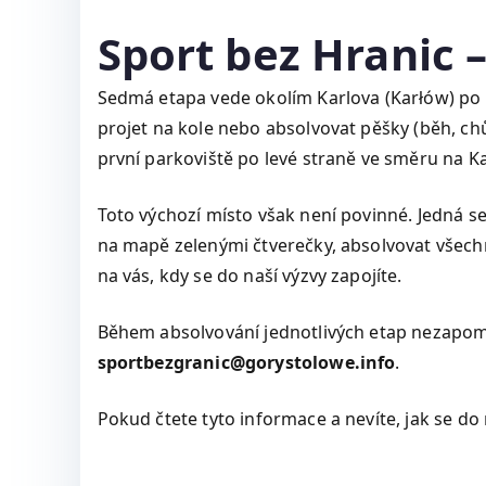
Sport bez Hranic 
Sedmá etapa vede okolím Karlova (Karłów) po 
projet na kole nebo absolvovat pěšky (běh, chů
první parkoviště po levé straně ve směru na Ka
Toto výchozí místo však není povinné. Jedná s
na mapě zelenými čtverečky, absolvovat všechny
na vás, kdy se do naší výzvy zapojíte.
Během absolvování jednotlivých etap nezapome
sportbezgranic@gorystolowe.info
.
Pokud čtete tyto informace a nevíte, jak se do