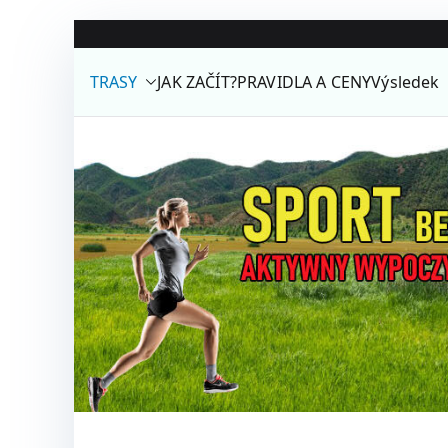
Přeskočit
na
TRASY
JAK ZAČÍT?
PRAVIDLA A CENY
Výsledek
obsah