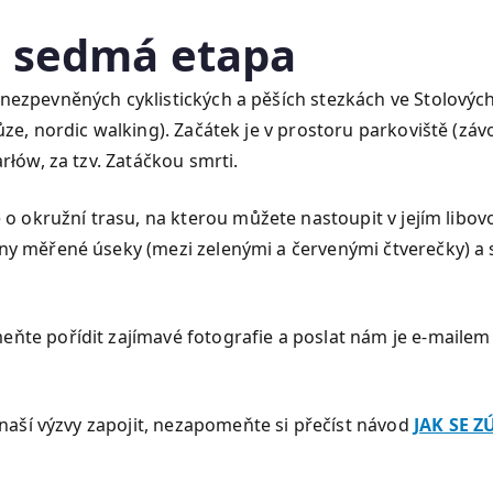
– sedmá etapa
nezpevněných cyklistických a pěších stezkách ve Stolovýc
ze, nordic walking). Začátek je v prostoru parkoviště (závo
rłów, za tzv. Zatáčkou smrti.
e o okružní trasu, na kterou můžete nastoupit v jejím lib
 měřené úseky (mezi zelenými a červenými čtverečky) a sko
ňte pořídit zajímavé fotografie a poslat nám je e-mailem
 naší výzvy zapojit, nezapomeňte si přečíst návod
JAK SE Z